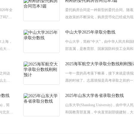
刚刚的委托购房合同范本3篇
026年全
委托购房合同是一种新型的委托合同。随着
了吗?想
改政策的不断深化，购房货币化已经成为现
厚的知
实。住户一般都要通过自行购买商品房解决
房问题。但对于绝大多数人来说，不了解如
中山大学2025年录取分数线
购
直辖市上海，
中山大学，简称“中大”，由中华人民共和国
点大
部直属，是教育部、国家国防科技工业局和
想知道
东省共建的综合性全国重点大学，中山大学
2025年的录取分数线是多少呢?下面就
2025海军航空大学录取分数线刚刚预
之间达
一年一度的高考落下帷幕，接下来就是填报
么土地
愿的时候了。志愿填报是高考录取之前的一
家整理的
项目，是考生进入大学的一个必经项目，那
迎大
关于今年的海军航空大学录取分数线你们了
分数线
2025年山东大学各省录取分数线
na)，简
山东大学(Shandong University)，由中华人
与北京市
和国教育部直属，中央直管副部级建制，大
就是录
知道今年山东大学的高考录取分数线是多少
下面就是小编给