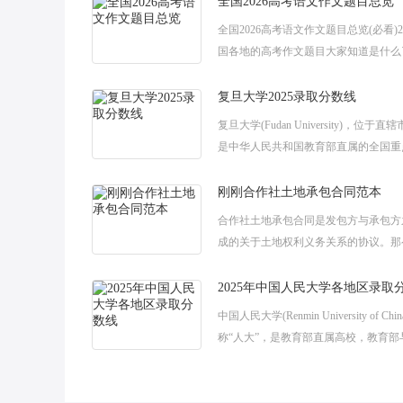
全国2026高考语文作文题目总览
全国2026高考语文作文题目总览(必看)2
国各地的高考作文题目大家知道是什么
写好一篇高考作文，需要拥有广博而深
识底蕴和较强的写作功底。下
复旦大学2025录取分数线
复旦大学(Fudan University)，位于
是中华人民共和国教育部直属的全国重
学，高考后一段时间后，很多小伙伴都
复旦大学的高考录取分
刚刚合作社土地承包合同范本
合作社土地承包合同是发包方与承包方
成的关于土地权利义务关系的协议。那
承包合同怎么写呢?下面是由小编为大
土地承包合同协议模板，仅供参考，欢
2025年中国人民大学各地区录取
中国人民大学(Renmin University of Chi
称“人大”，是教育部直属高校，教育部
共建。高考成绩出来后，大家最关心的
取分