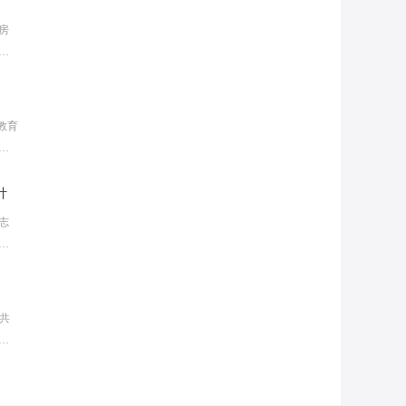
房
住
何
教育
广
计
志
个
么
解
民共
家
吗?