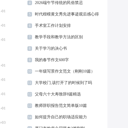
2026端午节传统的民俗禁忌
4
1-01
时代楷模黄文秀先进事迹观后感心得
5
精选
1-01
手术室工作计划安排
6
教学手段和教学方法的区别
7
1-01
关于学习的决心书
8
我的春节作文600字
9
1-01
一年级写景作文范文（刚刚10篇）
10
1-01
大学校门,该打开了的时候到了吗
11
1-01
父母六十大寿致辞8篇精选
12
教师辞职报告范文简单版10篇
13
1-01
如何提升自己的职场适应能力
14
6-03