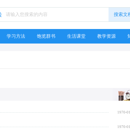
学习方法
饱览群书
生活课堂
教学资源
1970-0
1970-0