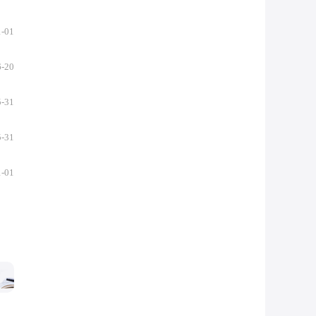
1-01
6-20
5-31
5-31
1-01