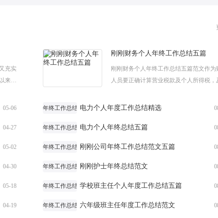
刚刚财务个人年终工作总结五篇
而又充实
刚刚财务个人年终工作总结五篇范文作为
以来的
人员要正确计算营业税款及个人所得税，
度工作总
时、足额地缴纳税款，积极配合税务部门
新的税收申报软件，下面小编给大家分享
电力个人年度工作总结精选
05-06
年终工作总结
0
财...
电力个人年终总结五篇
04-27
年终工作总结
0
刚刚公司年终工作总结范文五篇
05-02
年终工作总结
0
刚刚护士年终总结范文
04-30
年终工作总结
0
学校班主任个人年度工作总结五篇
05-18
年终工作总结
0
六年级班主任年度工作总结范文
04-19
年终工作总结
0