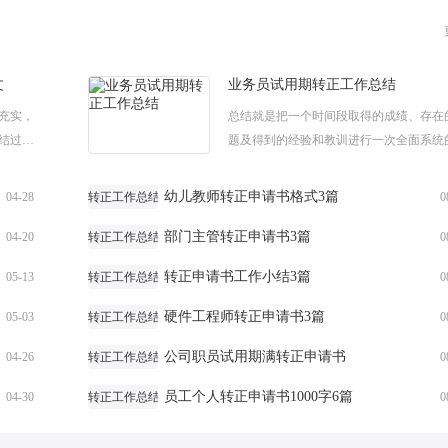
文
业务员试用期转正工作总结
充实，
总结就是把一个时间段取得的成绩、存在
结过去
题及得到的经验和教训进行一次全面系统
销售试
结的书面材料，以下是小编精心收集整理
大...
务员试用期转正工作总结，下面小编就和大家
幼儿教师转正申请书格式3篇
04-28
转正工作总结
0
部门主管转正申请书3篇
04-20
转正工作总结
0
转正申请书工作小结3篇
05-13
转正工作总结
0
硬件工程师转正申请书3篇
05-03
转正工作总结
0
公司职员试用期满转正申请书
04-26
转正工作总结
0
员工个人转正申请书1000字6篇
04-30
转正工作总结
0