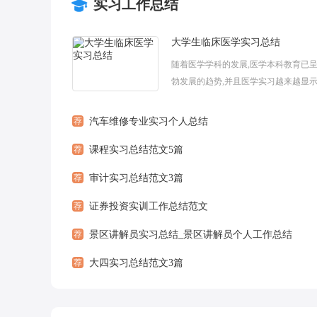
实习工作总结
大学生临床医学实习总结
随着医学学科的发展,医学本科教育已
勃发展的趋势,并且医学实习越来越显
性。培养与现代社会需求相适应的高素
是当前各个医学院校教育改革的一个重要.
荐
汽车维修专业实习个人总结
荐
课程实习总结范文5篇
荐
审计实习总结范文3篇
荐
证券投资实训工作总结范文
荐
景区讲解员实习总结_景区讲解员个人工作总结
荐
大四实习总结范文3篇