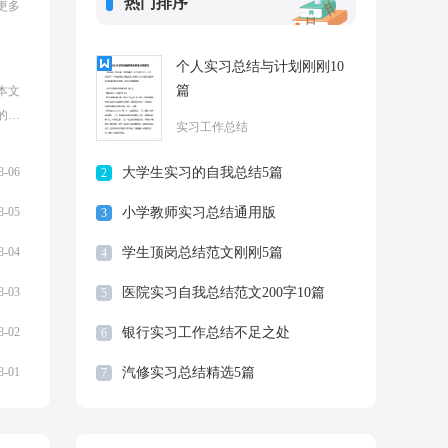
热门排序
更多
个人实习总结与计划刚刚10
篇
本文
的总
实习工作总结
文
着
8-06
大学生实习的自我总结5篇
2
8-05
小学教师实习总结通用版
3
8-04
学生顶岗总结范文刚刚5篇
4
8-03
医院实习自我总结范文200字10篇
5
8-02
银行实习工作总结不足之处
6
8-01
汽修实习总结精选5篇
7