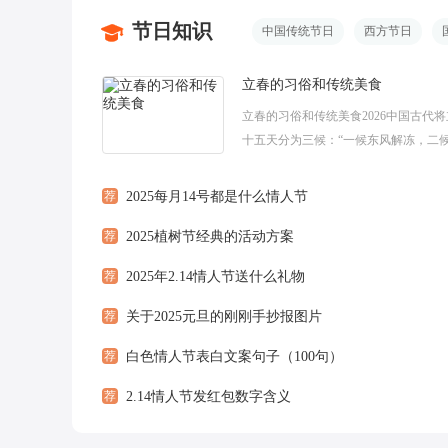
节日知识
中国传统节日
西方节日
立春的习俗和传统美食
立春的习俗和传统美食2026中国古代
十五天分为三候：“一候东风解冻，二
振，三候鱼陟负冰”，说的是东风送暖
始解冻。立春五日后，蜇居的虫类慢...
荐
2025每月14号都是什么情人节
荐
2025植树节经典的活动方案
荐
2025年2.14情人节送什么礼物
荐
关于2025元旦的刚刚手抄报图片
荐
白色情人节表白文案句子（100句）
荐
2.14情人节发红包数字含义