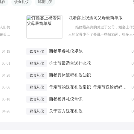
礼仪
饮食礼仪
鲜花礼仪
订婚宴上祝酒词父母最简单版
人们共
结婚最高兴的莫过于父母，婚宴上作
在长期
人的父母少不了要说一些敬酒词。很多人
以风
道要说些什么，下面由小编给大家带来的
是小编
宴上祝酒词父母最简单版，希望各位客官喜欢
西餐用餐礼仪规范
04-19
饮食礼仪
0
护士节最适合送什么花
05-01
鲜花礼仪
0
西餐具体流程礼仪知识
04-28
饮食礼仪
0
母亲节的送花礼仪常识_母亲节送给妈妈什么花最合适
05-06
鲜花礼仪
0
西餐餐具礼仪常识
05-18
饮食礼仪
0
关于西方送花礼仪
04-26
鲜花礼仪
0