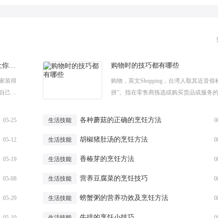
超实用的家庭物品收纳小技巧，让你的家装得更多
购物时的技巧都有哪些
家装得
购物，英文Shopping，台湾人取其近音俗
自己的
拼”。指在零售商拣选或购买货品或服务
来安置
为，可视为一种 经济和休闲活动。下面就
完...
编给大家带来的购物时的技巧，...
各种蘑菇的正确的烹饪方法
05-25
生活技能
0
胡椒猪肚汤的烹饪方法
05-12
生活技能
0
香椿芽的烹饪方法
05-19
生活技能
0
营养豆腐菜的烹饪技巧
05-08
生活技能
0
螃蟹粥的营养功效及烹饪方法
05-29
生活技能
0
牛排的烹饪小技巧
05-10
生活技能
0