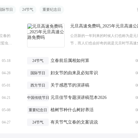
国际节日
24节气
重要纪念日
将立春的
公历新的一年到来的时候人们也称为是元
候蜇虫始
节，而人们也会好奇的就是元旦时节高速
，大地开
吗?下面是小编为大家带来的元旦高速免
_2025年元旦高速公路免费吗，欢迎大家阅.
立春前后属相如何算
05-18
24节气
0
妇女节的由来及必知常识
04-28
国际节日
0
关于感恩节的演讲稿
05-01
西方节日
0
元旦佳节专题演讲稿范本2026
04-21
中国传统节日
0
植树节种什么树好养活
05-08
重要纪念日
0
有关节气立春的文案说说
04-27
24节气
0