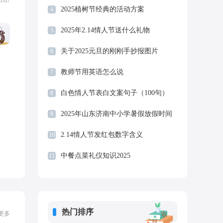
地摊新规定
5-07
2025植树节经典的活动方案
4
2025年2.14情人节送什么礼物
5
关于2025元旦的刚刚手抄报图片
6
教师节用英语怎么说
7
白色情人节表白文案句子（100句）
8
2025年山东济南中小学暑假放假时间
9
安排
2.14情人节发红包数字含义
10
中餐点菜礼仪知识2025
11
热门排序
更多