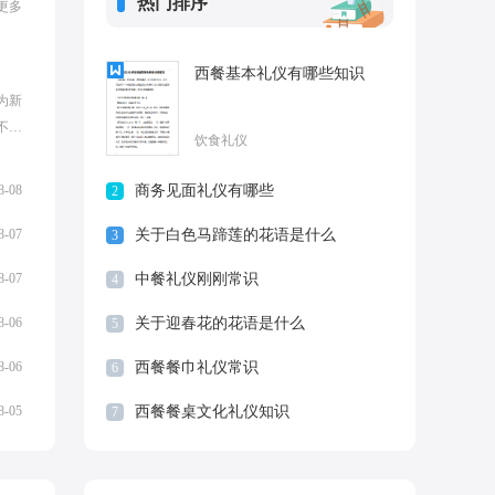
热门排序
更多
西餐基本礼仪有哪些知识
为新
不知
饮食礼仪
订婚
...
8-08
商务见面礼仪有哪些
2
8-07
关于白色马蹄莲的花语是什么
3
8-07
中餐礼仪刚刚常识
4
8-06
关于迎春花的花语是什么
5
8-06
西餐餐巾礼仪常识
6
8-05
西餐餐桌文化礼仪知识
7