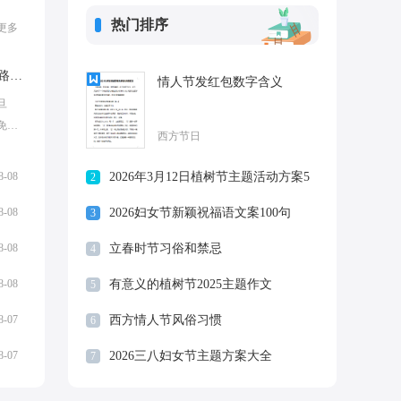
热门排序
更多
元旦高速免费吗_2025年元旦高速公路免费吗
情人节发红包数字含义
旦
免费
西方节日
费吗
..
8-08
2026年3月12日植树节主题活动方案5
2
篇
8-08
2026妇女节新颖祝福语文案100句
3
8-08
立春时节习俗和禁忌
4
8-08
有意义的植树节2025主题作文
5
8-07
西方情人节风俗习惯
6
8-07
2026三八妇女节主题方案大全
7