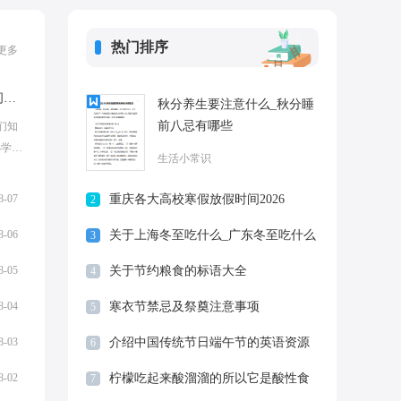
热门排序
更多
2025年新疆刚刚中小学暑假放假时间通知
秋分养生要注意什么_秋分睡
前八忌有哪些
们知
小学开
生活小常识
化，
8-07
重庆各大高校寒假放假时间2026
2
8-06
关于上海冬至吃什么_广东冬至吃什么
3
_苏州冬至吃什么
8-05
关于节约粮食的标语大全
4
8-04
寒衣节禁忌及祭奠注意事项
5
8-03
介绍中国传统节日端午节的英语资源
6
刚刚大全
8-02
柠檬吃起来酸溜溜的所以它是酸性食
7