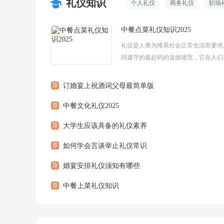
礼仪知识
个人礼仪
商务礼仪
职场
中餐点菜礼仪知识2025
礼仪是人类为维系社会正常生活而要求
同遵守的最起码的道德规范，它在人们
共同生活和相互交往中逐渐形成，并且
俗、习惯和传统等方式固定下来。以下
荐
订婚宴上祝酒词父母最简单版
整...
荐
中餐文化礼仪2025
荐
大学生应该具备的礼仪素养
荐
如何学会言谈举止礼仪常识
荐
婚宴安排礼仪须知有哪些
荐
中餐上菜礼仪知识