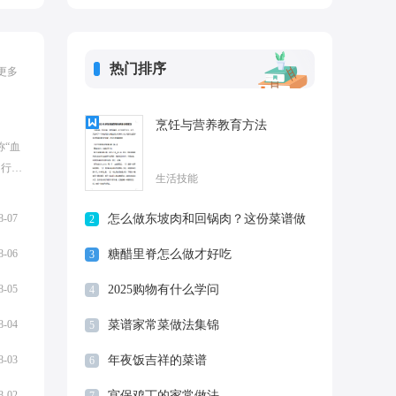
物吗?
热门排序
更多
烹饪与营养教育方法
称“血
的行
生活技能
是小
8-07
怎么做东坡肉和回锅肉？这份菜谱做
2
法别错过
8-06
糖醋里脊怎么做才好吃
3
8-05
2025购物有什么学问
4
8-04
菜谱家常菜做法集锦
5
8-03
年夜饭吉祥的菜谱
6
8-02
宫保鸡丁的家常做法