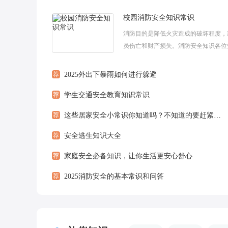
校园消防安全知识常识
消防目的是降低火灾造成的破坏程度，
员伤亡和财产损失。消防安全知识各位
少呢?下面给大家分享一些关于消防安
识，希望对大家有帮助。消防安全知识1、
荐
2025外出下暴雨如何进行躲避
荐
学生交通安全教育知识常识
荐
这些居家安全小常识你知道吗？不知道的要赶紧掌握
荐
安全逃生知识大全
荐
家庭安全必备知识，让你生活更安心舒心
荐
2025消防安全的基本常识和问答