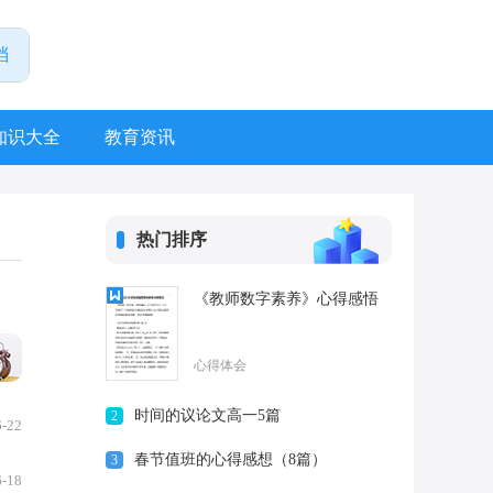
知识大全
教育资讯
热门排序
《教师数字素养》心得感悟
心得体会
时间的议论文高一5篇
2
6-22
春节值班的心得感想（8篇）
3
6-18