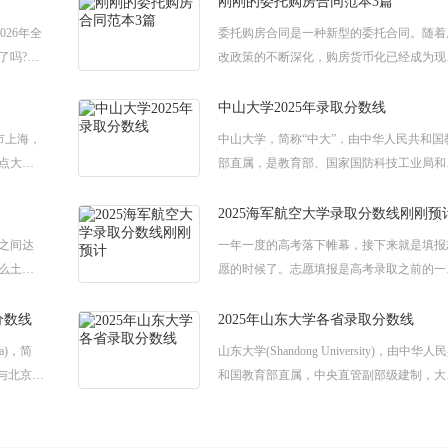
刚刚的委托购房合同范本3篇
026年全
委托购房合同是一种新型的委托合同。随着
了吗?想
改政策的不断深化，购房货币化已经成为现
厚的知
实。住户一般都要通过自行购买商品房解决
房问题。但对于绝大多数人来说，不了解如
中山大学2025年录取分数线
购
直辖市上海，
中山大学，简称“中大”，由中华人民共和国
点大
部直属，是教育部、国家国防科技工业局和
想知道
东省共建的综合性全国重点大学，中山大学
2025年的录取分数线是多少呢?下面就
2025海军航空大学录取分数线刚刚预
之间达
一年一度的高考落下帷幕，接下来就是填报
么土地
愿的时候了。志愿填报是高考录取之前的一
家整理的
项目，是考生进入大学的一个必经项目，那
迎大
关于今年的海军航空大学录取分数线你们了
分数线
2025年山东大学各省录取分数线
na)，简
山东大学(Shandong University)，由中华人
与北京市
和国教育部直属，中央直管副部级建制，大
就是录
知道今年山东大学的高考录取分数线是多少
下面就是小编给