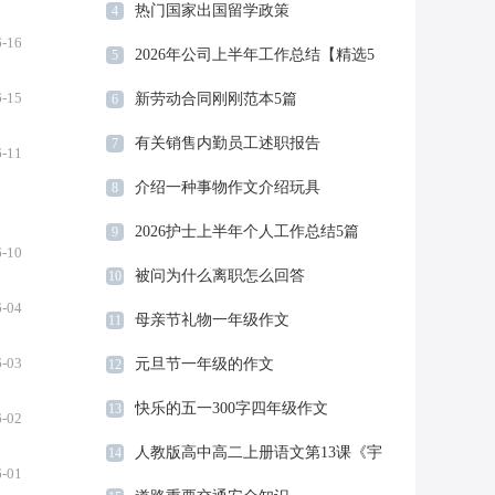
热门国家出国留学政策
4
6-16
2026年公司上半年工作总结【精选5
5
篇】
6-15
新劳动合同刚刚范本5篇
6
有关销售内勤员工述职报告
7
6-11
介绍一种事物作文介绍玩具
8
2026护士上半年个人工作总结5篇
9
6-10
被问为什么离职怎么回答
10
6-04
母亲节礼物一年级作文
11
6-03
元旦节一年级的作文
12
快乐的五一300字四年级作文
13
6-02
人教版高中高二上册语文第13课《宇
14
6-01
宙的边疆》教案