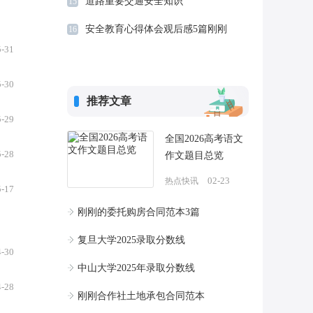
道路重要交通安全知识
15
安全教育心得体会观后感5篇刚刚
16
5-31
5-30
推荐文章
5-29
全国2026高考语文
5-28
作文题目总览
02-23
热点快讯
5-17
刚刚的委托购房合同范本3篇
复旦大学2025录取分数线
4-30
中山大学2025年录取分数线
4-28
刚刚合作社土地承包合同范本