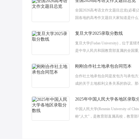
全国2026高考语文作文题目总览
全国2026高考语文作文题目总览(必看)2
国各地的高考作文题目大家知道是什么
写好一篇高考作文，需要拥有广博而深
识底蕴和较强的写作功底。下
复旦大学2025录取分数线
复旦大学(Fudan University)，位于
是中华人民共和国教育部直属的全国重
学，高考后一段时间后，很多小伙伴都
复旦大学的高考录取分
刚刚合作社土地承包合同范本
合作社土地承包合同是发包方与承包方
成的关于土地权利义务关系的协议。那
承包合同怎么写呢?下面是由小编为大
土地承包合同协议模板，仅供参考，欢
2025年中国人民大学各地区录取
中国人民大学(Renmin University of Chi
称“人大”，是教育部直属高校，教育部
共建。高考成绩出来后，大家最关心的
取分