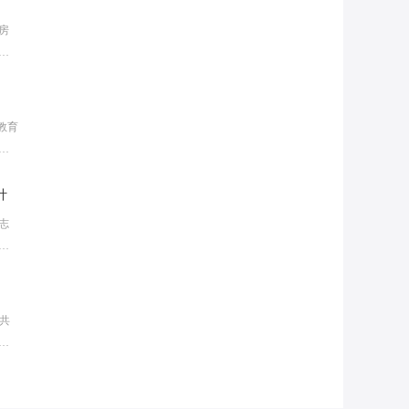
房
住
何
教育
广
计
志
个
么
解
民共
家
吗?